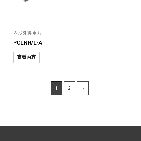
內冷外徑車刀
PCLNR/L-A
查看內容
1
2
→