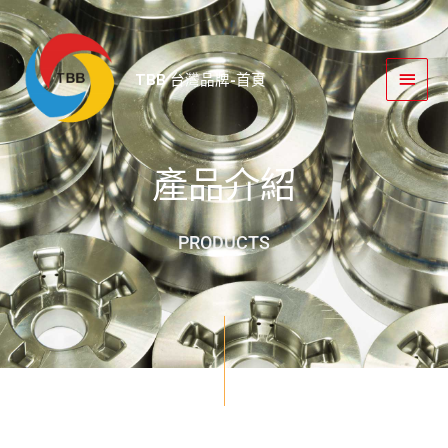
跳
主
至
要
主
TBB 台灣品牌-首頁
要
選
內
單
容
產品介紹
PRODUCTS