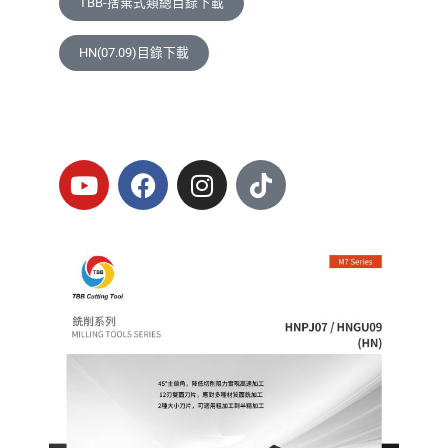
TBB-捨棄式類總目錄下載
HN(07.09)目錄下載
Y
F
I
T
o
a
n
i
u
c
s
k
t
e
t
t
u
b
a
o
b
o
g
k
e
o
r
k
a
m