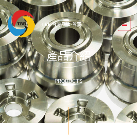
跳
主
至
要
主
TBB 台灣品牌-首頁
要
選
內
單
容
產品介紹
PRODUCTS