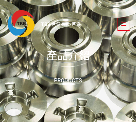
跳
主
至
要
主
TBB 台灣品牌-首頁
要
選
內
單
容
產品介紹
PRODUCTS