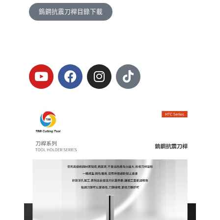
鎢鋼抗震刀桿目錄下載
Y
F
I
T
o
a
n
i
u
c
s
k
t
e
t
t
u
b
a
o
b
o
g
k
e
o
r
k
a
m