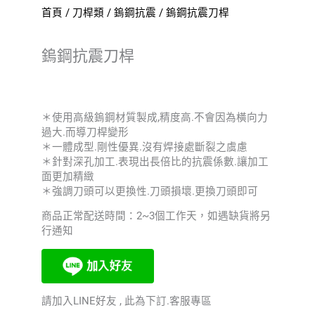
首頁
/
刀桿類
/
鎢鋼抗震
/ 鎢鋼抗震刀桿
鎢鋼抗震刀桿
＊使用高級鎢鋼材質製成,精度高.不會因為橫向力
過大.而導刀桿變形
＊一體成型.剛性優異.沒有焊接處斷裂之虞慮
＊針對深孔加工.表現出長倍比的抗震係數.讓加工
面更加精緻
＊強調刀頭可以更換性.刀頭損壞.更換刀頭即可
商品正常配送時間：2~3個工作天，如遇缺貨將另
行通知
請加入LINE好友 , 此為下訂.客服專區