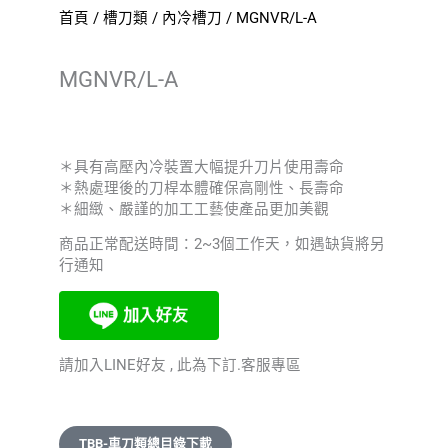
首頁
/
槽刀類
/
內冷槽刀
/ MGNVR/L-A
MGNVR/L-A
＊具有高壓內冷裝置大幅提升刀片使用壽命
＊熱處理後的刀桿本體確保高剛性、長壽命
＊細緻、嚴謹的加工工藝使產品更加美觀
商品正常配送時間：2~3個工作天，如遇缺貨將另
行通知
請加入LINE好友 , 此為下訂.客服專區
TBB-車刀類總目錄下載