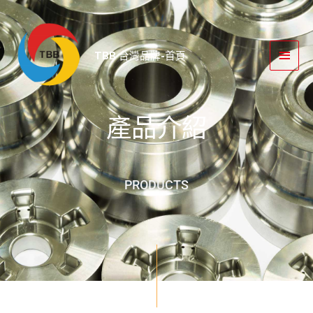
跳
主
至
要
主
TBB 台灣品牌-首頁
要
選
內
單
容
產品介紹
PRODUCTS