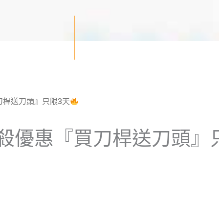
刀桿送刀頭』只限3天
殺優惠『買刀桿送刀頭』