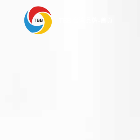
跳
至
TBB 台灣品牌-首頁
主
要
內
容