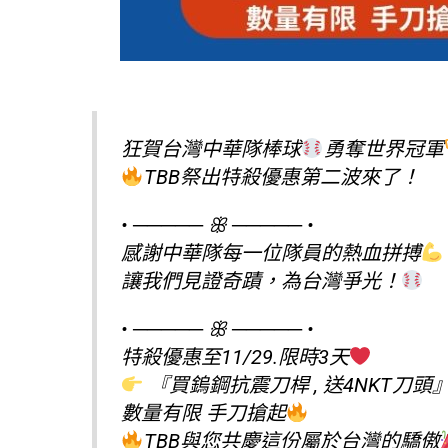
狂賀台灣中華隊棒球
勇奪世界冠軍
TBB祭出特殺優惠第二波來了！
• ───── ꕥ ───── •
感謝中華隊每一位隊員的熱血拼搏
讓我們見證奇蹟，為台灣爭光！
• ───── ꕥ ───── •
特殺優惠至11/29.限時3天
『買鎢鋼抗震刀桿 , 送4NKT刀頭
數量有限 手刀搶起
TBB與您共慶這份屬於台灣的驕傲