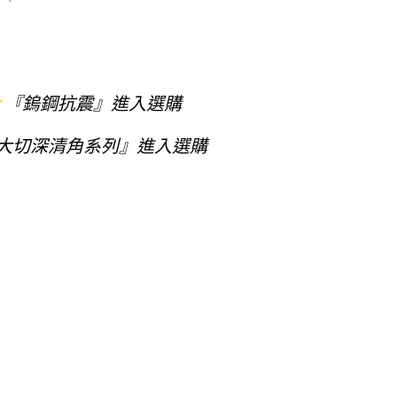
『鎢鋼抗震』
進入選購
T大切深清角系列』
進入選購