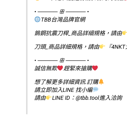
• ───── ꕥ ───── •
TBB台灣品牌官網
鎢鋼抗震刀桿_商品詳細規格，請由
刀頭_商品詳細規格，請由
『4NK
• ───── ꕥ ───── •
誠信無欺
趕緊來搶購
想了解更多詳細資訊.訂購
請立即加入LINE 找小編
請由
LINE ID：@tbb.tool
進入洽詢