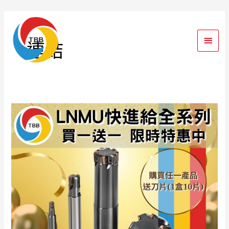
跳
主
至
要
主
TBB 台灣品牌-首頁
連結
要
選
內
單
容
LNMU
快
進
給
全
系
列
買
一