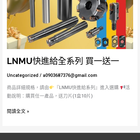
送
一
LNMU快進給全系列 買一送一
Uncategorized
/
a0903687376@gmail.com
商品詳細規格，請由
『LNMU快進給系列』進入選購
活
動說明：購買任一產品，送刀片(1盒10片)
閱讀全文 »